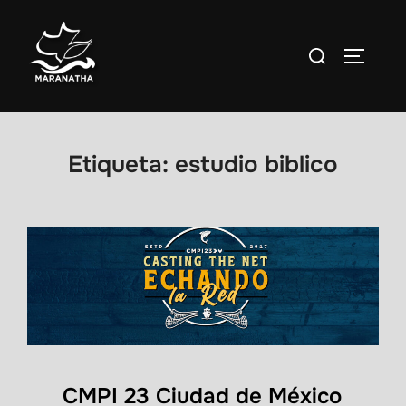
Saltar
al
Buscar:
ALTERN
contenido
Etiqueta:
estudio biblico
CMPI 23 Ciudad de México