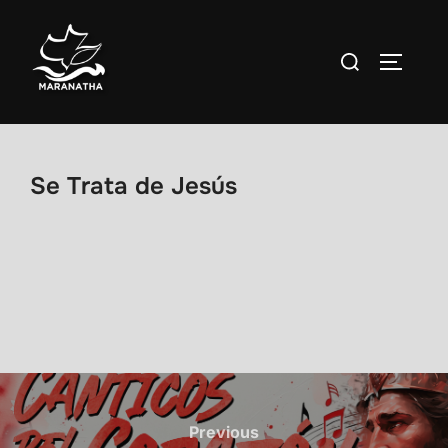
Saltar
al
Buscar:
ALTERN
contenido
Se Trata de Jesús
Navegación
de
Previous
Previous